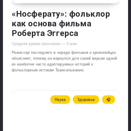
«Носферату»: фольклор
как основа фильма
Роберта Эггерса
Среднее время прочтения —
5
мин.
Режиссер последнего в череде фильмов о кровопийцах
объясняет, почему он вернулся для своей версии одной
из наиболее часто адаптируемых историй к
фольклорным истокам Трансильвании.
Наука
Здоровье
🎧