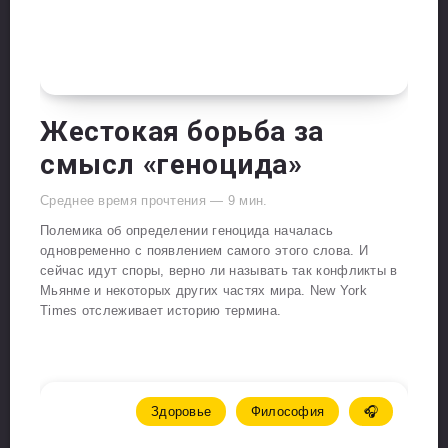
Жестокая борьба за
смысл «геноцида»
Среднее время прочтения —
9
мин.
Полемика об определении геноцида началась
одновременно с появлением самого этого слова. И
сейчас идут споры, верно ли называть так конфликты в
Мьянме и некоторых других частях мира. New York
Times отслеживает историю термина.
Здоровье
Философия
🎧