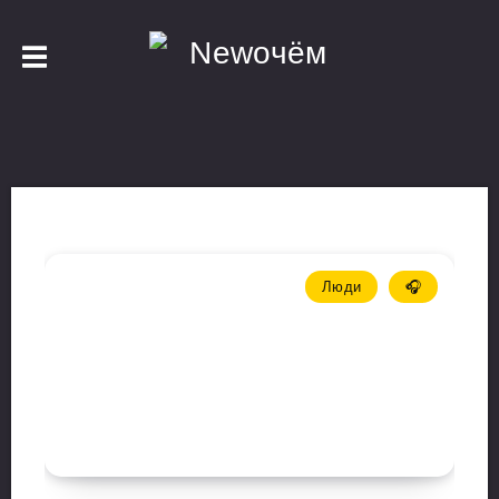
0
Статей у нас аж
Люди
🎧