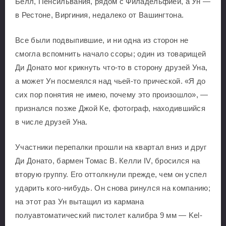
Белл, Пенсильвания, рядом с Филадельфией, а Ун —
в Рестоне, Виргиния, недалеко от Вашингтона.
Все были подвыпившие, и ни одна из сторон не
смогла вспомнить начало ссоры; один из товарищей
Ди Донато мог крикнуть что-то в сторону друзей Уна,
а может Ун посмеялся над чьей-то прической. «Я до
сих пор понятия не имею, почему это произошло», —
признался позже Джой Ке, фотограф, находившийся
в числе друзей Уна.
Участники перепалки прошли на квартал вниз и друг
Ди Донато, бармен Томас В. Келли IV, бросился на
вторую группу. Его оттолкнули прежде, чем он успел
ударить кого-нибудь. Он снова ринулся на компанию;
на этот раз Ун вытащил из кармана
полуавтоматический пистолет калибра 9 мм — Kel-