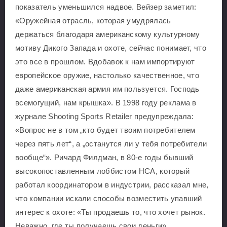
показатель уменьшился надвое. Вейзер заметил:
«Оружейная отрасль, которая умудрялась
держаться благодаря американскому культурному
мотиву Дикого Запада и охоте, сейчас понимает, что
это все в прошлом. Вдобавок к нам импортируют
европейское оружие, настолько качественное, что
даже американская армия им пользуется. Господь
всемогущий, нам крышка». В 1998 году реклама в
журнале Shooting Sports Retailer предупреждала:
«Вопрос не в том „кто будет твоим потребителем
через пять лет“, а „останутся ли у тебя потребители
вообще“». Ричард Филдман, в 80-е годы бывший
высокопоставленным лоббистом НСА, который
работал координатором в индустрии, рассказал мне,
что компании искали способы возместить упавший
интерес к охоте: «Ты продаешь то, что хочет рынок.
Неважно, где ты получаешь свои деньги».