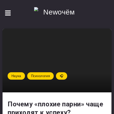
Наука
Психология
🎧
Почему «плохие парни» чаще
приходят к успеху?