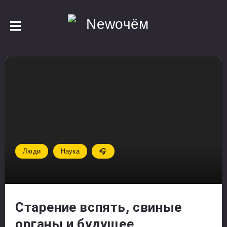
Люди
Наука
🎧
Старение вспять, свиные
органы и будущее