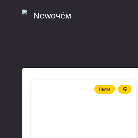
Наука
🎧