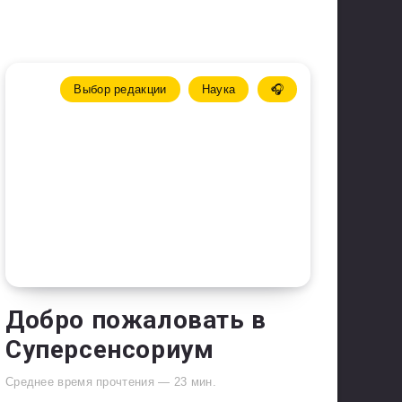
Выбор редакции
Наука
🎧
Добро пожаловать в
Суперсенсориум
Среднее время прочтения —
23
мин.