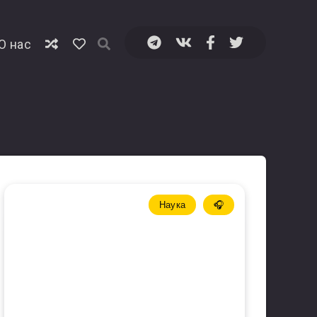
⁠О нас
Наука
🎧