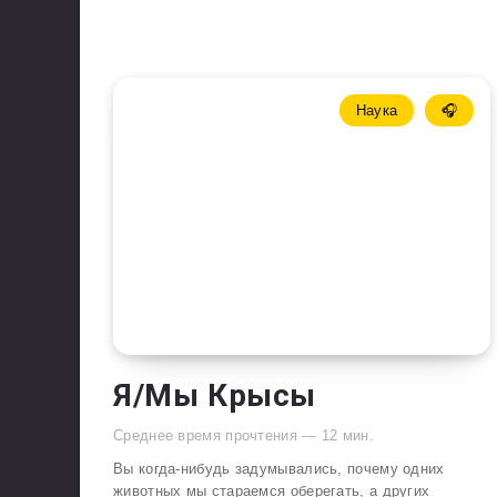
Наука
🎧
Я/Мы Крысы
Среднее время прочтения —
12
мин.
Вы когда-нибудь задумывались, почему одних
животных мы стараемся оберегать, а других