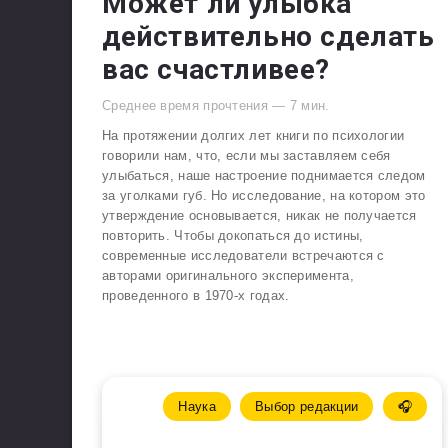
Может ли улыбка
действительно сделать
вас счастливее?
Среднее время прочтения —
7
мин.
На протяжении долгих лет книги по психологии
говорили нам, что, если мы заставляем себя
улыбаться, наше настроение поднимается следом
за уголками губ. Но исследование, на котором это
утверждение основывается, никак не получается
повторить. Чтобы докопаться до истины,
современные исследователи встречаются с
авторами оригинального эксперимента,
проведенного в 1970-х годах.
Наука
Выбор редакции
🎧