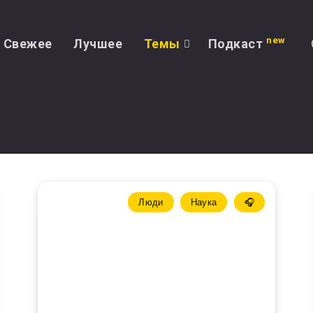
new
Свежее
Лучшее
Темы
Подкаст
0
Наука
Люди
Наука
🎧