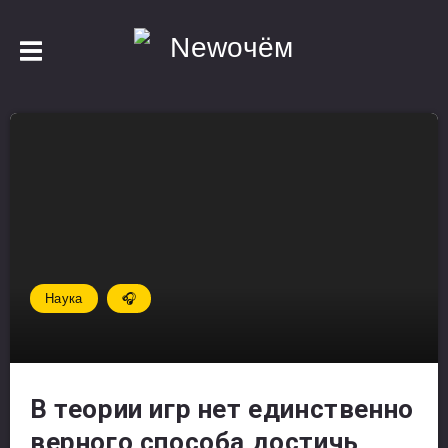
Наука
🎧
В теории игр нет единственно
верного способа достичь