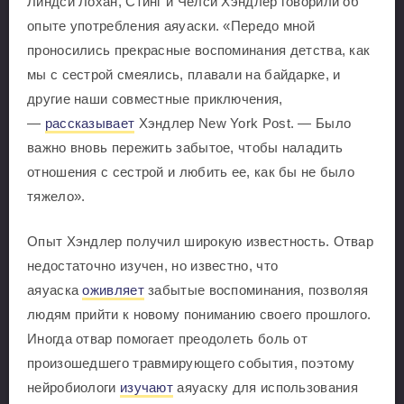
Линдси Лохан, Стинг и Челси Хэндлер говорили об
опыте употребления аяуаски. «Передо мной
проносились прекрасные воспоминания детства, как
мы с сестрой смеялись, плавали на байдарке, и
другие наши совместные приключения,
—
рассказывает
Хэндлер New York Post. — Было
важно вновь пережить забытое, чтобы наладить
отношения с сестрой и любить ее, как бы не было
тяжело».
Опыт Хэндлер получил широкую известность. Отвар
недостаточно изучен, но известно, что
аяуаска
оживляет
забытые воспоминания, позволяя
людям прийти к новому пониманию своего прошлого.
Иногда отвар помогает преодолеть боль от
произошедшего травмирующего события, поэтому
нейробиологи
изучают
аяуаску для использования