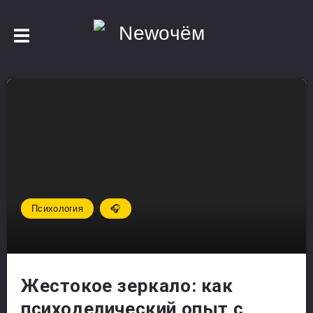
Психология
🎧
Жестокое зеркало: как
психоделический опыт с