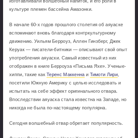
изготавливали волшебный напиток, и его роли в
культуре племен бассейна Амазонки.
В начале 60-х годов прошлого столетия об аяуаске
вспоминают вновь благодаря контркультурному
движению. Уильям Берроуз, Аллен Гинзберг, Джек
Керуак — писатели-битники — описывают свой опыт
употребления аяуаски. Самый известный из них
отображен в книге Берроуза «Письма Яхе». Ученые-
хиппи, такие как
Теренс Маккенна
и
Тимоти Лири
,
посетили Южную Америку с целью исследовать и
испытать на себе эффект оригинального отвара.
Впоследствии аяуаска стала известна на Западе, но
никогда не была по-настоящему популярна.
Сегодня волшебный отвар обретает популярность.