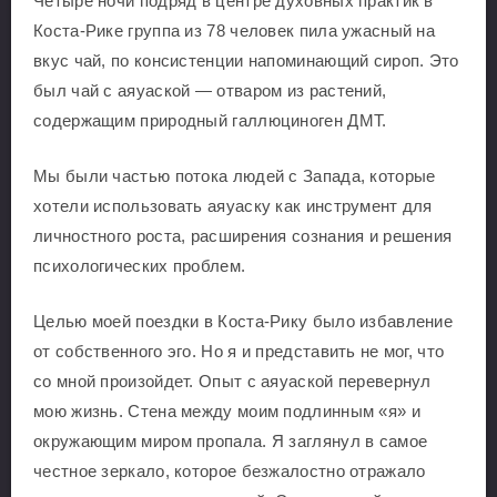
Четыре ночи подряд в центре духовных практик в
Коста-Рике группа из 78 человек пила ужасный на
вкус чай, по консистенции напоминающий сироп. Это
был чай с аяуаской — отваром из растений,
содержащим природный галлюциноген ДМТ.
Мы были частью потока людей с Запада, которые
хотели использовать аяуаску как инструмент для
личностного роста, расширения сознания и решения
психологических проблем.
Целью моей поездки в Коста-Рику было избавление
от собственного эго. Но я и представить не мог, что
со мной произойдет. Опыт с аяуаской перевернул
мою жизнь. Стена между моим подлинным «я» и
окружающим миром пропала. Я заглянул в самое
честное зеркало, которое безжалостно отражало