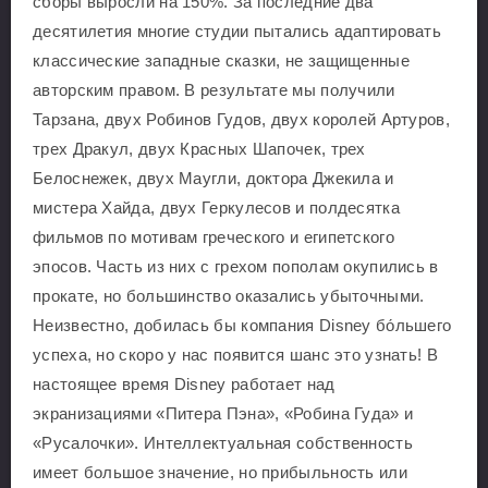
сборы выросли на 150%. За последние два
десятилетия многие студии пытались адаптировать
классические западные сказки, не защищенные
авторским правом. В результате мы получили
Тарзана, двух Робинов Гудов, двух королей Артуров,
трех Дракул, двух Красных Шапочек, трех
Белоснежек, двух Маугли, доктора Джекила и
мистера Хайда, двух Геркулесов и полдесятка
фильмов по мотивам греческого и египетского
эпосов. Часть из них с грехом пополам окупились в
прокате, но большинство оказались убыточными.
Неизвестно, добилась бы компания Disney бо́льшего
успеха, но скоро у нас появится шанс это узнать! В
настоящее время Disney работает над
экранизациями «Питера Пэна», «Робина Гуда» и
«Русалочки». Интеллектуальная собственность
имеет большое значение, но прибыльность или