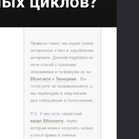
ных циклов?
Правила такие: мы ищем самое
интересное чтиво в зарубежном
интернете. Делаем подборки из
пяти статей с краткими
описаниями и публикуем их во
ВКонтакте
и
Телеграме
. Вы
голосуете за понравившиеся, а
мы переводим и озвучиваем
две победившие в голосовании.
P.S. У нас есть секретный
канал ВКонтакте
, через
который можно получать новые
статьи прямо в личные