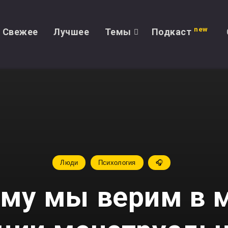
new
Свежее
Лучшее
Темы
Подкаст
Люди
Психология
🎧
му мы верим в 