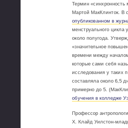
Термин «синхронность 
Мартой МакКлинток. В 
опубликованном в журн
менструального цикла 
около полугода. Утверж
«значительное повышен
времени между началом
которые сами себя наз
исследования у таких 
составляла около 6,5 д
примерно до 5. (МакКл
обучения в колледже У
Профессор антропологи
Х. Клайд Уилстон-млад