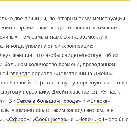
олько две причины, по которым тему менструации
дении в прайм-тайм: когда обращают внимание
есячных, тем самым намекая на возможную
а, и когда упоминают синхронизацию
двух женщин, что якобы свидетельствует об их
и большом количестве времени, проведенном
дной
эпизоде
сериала «Девственница Джейн»
озлюбленный Рафаэль в шутку соревнуются, кто из
 другому персонажу. Джейн хвастается: «У нас с
л
». В «
Сексе в большом городе
» и «
Блеске
»
клы упоминались с таким же подтекстом, а в
е
», «
Офисе
», «
Сообществе
» и «
Новенькой
» это был