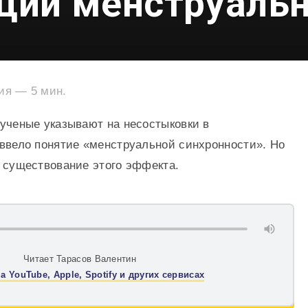
ции менструаль
ния —
5
мин.
 ученые указывают на несостыковки в
 ввело понятие «менструальной синхронности». Но
в существование этого эффекта.
Читает Тарасов Валентин
а YouTube, Apple, Spotify и других сервисах