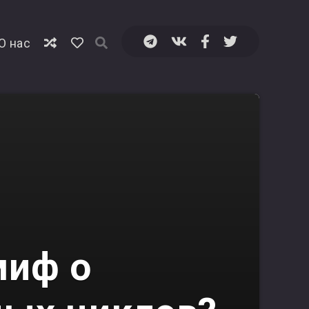
⁠О нас
миф о