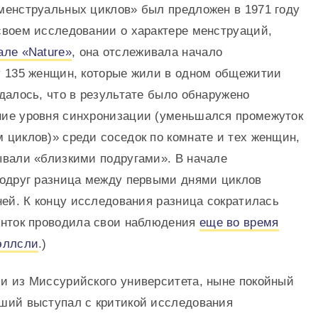
менструальных циклов» был предложен в 1971 году
своем исследовании о характере менструаций,
але «Nature»
, она отслеживала начало
у 135 женщин, которые жили в одном общежитии
далось, что в результате было обнаружено
ие уровня синхронизации (уменьшался промежуток
 циклов)» среди соседок по комнате и тех женщин,
ывали «близкими подругами». В начале
подруг разница между первыми днями циклов
ней. К концу исследования разница сократилась
инток проводила свои наблюдения
еще во время
эллсли
.)
и из Миссурийского университета, ныне покойный
ший выступал с критикой исследования