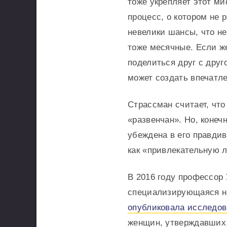
тоже укрепляет этот м
процесс, о котором не 
невелики шансы, что не
тоже месячные. Если ж
поделиться друг с дру
может создать впечатле
Страссман считает, чт
«развенчан». Но, конеч
убеждена в его правди
как «привлекательную л
В 2016 году профессор
специализирующаяся на
опубликовала исследо
женщин, утверждавших,