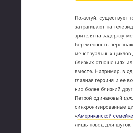
Пожалуй, существует т
затрагивают на телеви
зрителя на задержку м
беременность персонаж
менструальных циклов 
близких отношениях ил
вместе. Например, в о
главная героиня и ее в
них более близкий друг
Петрой одинаковый
цик
синхронизированные ци
«
Американской семейк
лишь повод для шуток.