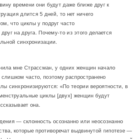
ину времени они будут даже ближе друг к
труация длится 5 дней, то нет ничего
том, что циклы у подруг часто
друг на друга. Почему-то из этого делается
альной синхронизации.
нила мне Страссман, у одних женщин начало
 слишком часто, поэтому распространено
клы синхронизируются: «По теории вероятности, в
 менструальные циклы [двух] женщин будут
ссказывает она.
дения — склонность осознанно или неосознанно
ства, которые противоречат выдвинутой гипотезе —