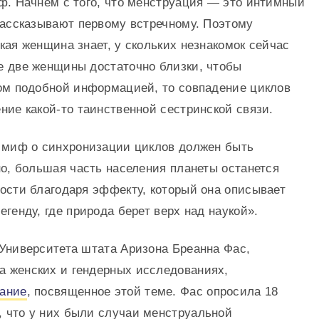
иф. Начнем с того, что менструация — это интимный
рассказывают первому встречному. Поэтому
кая женщина знает, у скольких незнакомок сейчас
е две женщины достаточно близки, чтобы
гом подобной информацией, то совпадение циклов
ние какой-то таинственной сестринской связи.
о миф о синхронизации циклов должен быть
но, большая часть населения планеты останется
вости благодаря эффекту, который она описывает
егенду, где природа берет верх над наукой».
 Университета штата Аризона Бреанна Фас,
 женских и гендерных исследованиях,
вание
, посвященное этой теме. Фас опросила 18
 что у них были случаи менструальной