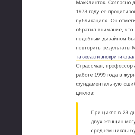
МакКлинток. Согласно
1978 году ее процитиро
публикациях. Он отмет
обратил внимание, что
подобным дизайном был
повторить результаты 
также
активно
критикова
Страссман, профессор 
работе 1999 года в жур
фундаментальную ошибк
циклов:
При цикле в 28 д
двух женщин могу
среднем циклы бу