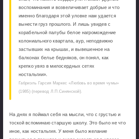
воспоминания и возвеличивает добрые и что
именно благодаря этой уловке нам удается
вынести груз прошлого. И лишь увидев с
корабельной палубы белое нагромождение
колониального квартала, аур, неподвижно
застывших на крышах, и вывешенное на
балконах белье бедняков, он понял, как
крепко увяз в милосердных сетях
ностальгии».
Габриэль Гарсия Маркес «Любовь во время чумы»
(1985) (перевод Л.П.Синянской).
На днях я поймал себя на мысли, что с грустью и
тоской вспоминаю старшую школу. Это было не что
иное, как ностальгия. У меня было желание