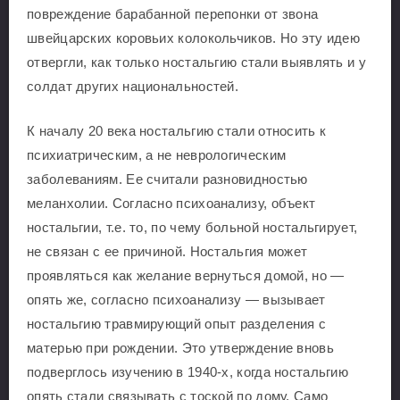
повреждение барабанной перепонки от звона
швейцарских коровьих колокольчиков. Но эту идею
отвергли, как только ностальгию стали выявлять и у
солдат других национальностей.
К началу 20 века ностальгию стали относить к
психиатрическим, а не неврологическим
заболеваниям. Ее считали разновидностью
меланхолии. Согласно психоанализу, объект
ностальгии, т.е. то, по чему больной ностальгирует,
не связан с ее причиной. Ностальгия может
проявляться как желание вернуться домой, но —
опять же, согласно психоанализу — вызывает
ностальгию травмирующий опыт разделения с
матерью при рождении. Это утверждение вновь
подверглось изучению в 1940-х, когда ностальгию
опять стали связывать с тоской по дому. Само