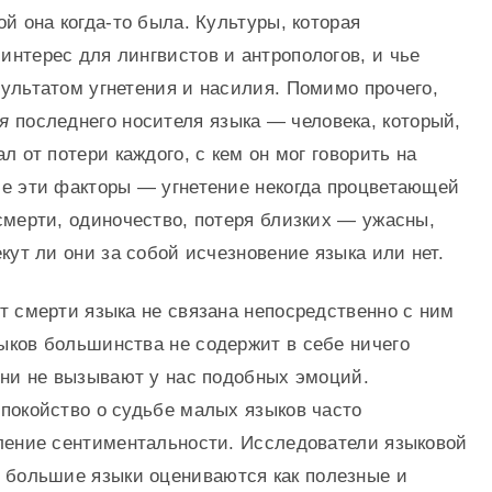
ой она когда-то была. Культуры, которая
нтерес для лингвистов и антропологов, и чье
ультатом угнетения и насилия. Помимо прочего,
я
последнего носителя языка — человека, который,
л от потери каждого, с кем он мог говорить на
се эти факторы — угнетение некогда процветающей
смерти, одиночество, потеря близких — ужасны,
екут ли они за собой исчезновение языка или нет.
т смерти языка не связана непосредственно с ним
ыков большинства не содержит в себе ничего
они не вызывают у нас подобных эмоций.
спокойство о судьбе малых языков часто
вление сентиментальности. Исследователи языковой
о большие языки оцениваются как полезные и