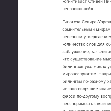
когнитивист Стивен Пи
неправильной».
Гипотеза Сепира-Уорфа
сомнительными мифами 
неверным утверждением
количество слов для об
заблуждение, как счита
что существование мыс
билингвов уже можно у
мировосприятие. Напр
билингвы по-разному х
испаноговорящие иначе
фарси по-другому восп
неоспоримость связи м