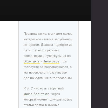
Правила такие: мы ищем самое
интересное чтиво в зарубежном
интернете. Делаем подборки из
пяти статей с краткими
описаниями и публикуем их во
ВКонтакте
и
Телеграме
. Вы
голосуете за понравившиеся, а
мы переводим и озвучиваем
две победившие в голосовании.
P.S. У нас есть секретный
канал ВКонтакте
, через
который можно получать новые
статьи прямо в личные