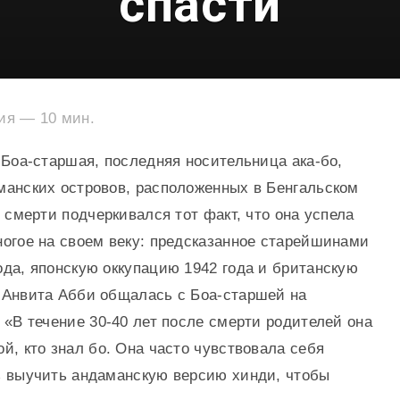
спасти
ния —
10
мин.
 Боа-старшая, последняя носительница ака-бо,
манских островов, расположенных в Бенгальском
е смерти подчеркивался тот факт, что она успела
ногое на своем веку: предсказанное старейшинами
ода, японскую оккупацию 1942 года и британскую
 Анвита Абби общалась с Боа-старшей на
 «В течение 30-40 лет после смерти родителей она
й, кто знал бо. Она часто чувствовала себя
ь выучить андаманскую версию хинди, чтобы