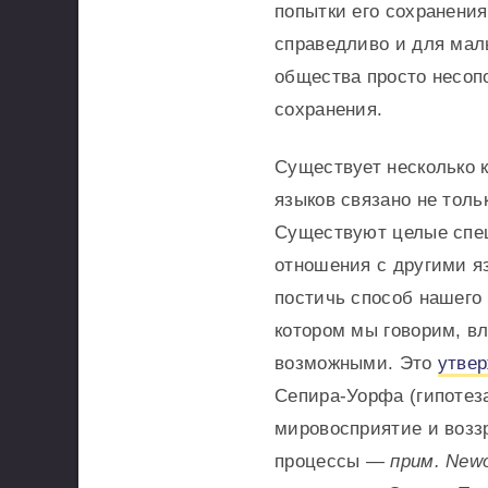
попытки его сохранени
справедливо и для мал
общества просто несоп
сохранения.
Существует несколько 
языков связано не толь
Существуют целые спец
отношения с другими я
постичь способ нашего
котором мы говорим, в
возможными. Это
утве
Сепира-Уорфа (гипотеза
мировосприятие и воззр
процессы —
прим. New