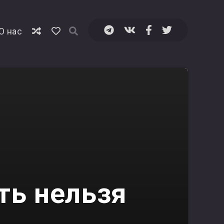
⁠О нас
ть нельзя