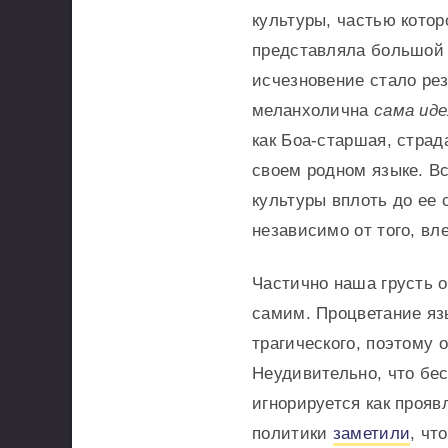
культуры, частью котор
представляла большой и
исчезновение стало рез
меланхолична
сама иде
как Боа-старшая, страда
своем родном языке. В
культуры вплоть до ее 
независимо от того, вл
Частично наша грусть о
самим. Процветание яз
трагического, поэтому 
Неудивительно, что бе
игнорируется как проя
политики
заметили
, чт