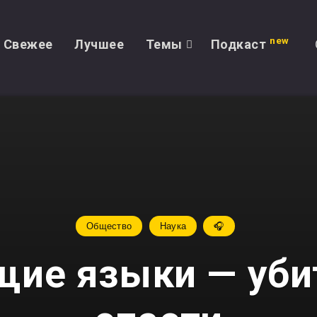
new
Свежее
Лучшее
Темы
Подкаст
Общество
Наука
🎧
ие языки — уби