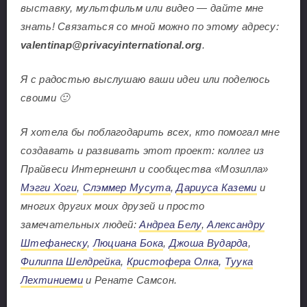
выставку, мультфильм или видео — дайте мне
знать! Связаться со мной можно по этому адресу:
valentinap@privacyinternational.org
.
Я с радостью выслушаю ваши идеи или поделюсь
своими 🙂
Я хотела бы поблагодарить всех, кто помогал мне
создавать и развивать этот проект: коллег из
Прайвеси Интернешнл и сообщества «Мозилла»
Мэгги Хоги
,
Слэммeр Мусута
,
Дариуса Каземи
и
многих других моих друзей и просто
замечательных людей:
Андреа Белу
,
Александру
Штефанеску
,
Люциана Бока
,
Джоша Вударда
,
Филиппа Шелдрейка
,
Кристофера Олка
,
Туука
Лехтиниеми
и Ренате Самсон.