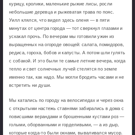
курицу, кролики, маленькие рыжие лисы, росли
небольшие деревца и рыжеватая трава по пояс.
Уилл клялся, что видел здесь оленя — в пяти
минутах от центра города — тот сверкнул глазами и
ускакал прочь. По вечерам мы готовили ужин из
выращенных на огороде овощей: салата, помидоров,
редиса, гороха, бобов и капусты. А потом шли гулять
с собакой. И это были те самые летние вечера, когда
тепло и свет солнечных лучей стелятся по земле
именно так, как надо. Мы могли бродить часами и не
встретить ни души.
Мы катались по городу на велосипедах и через окна
с открытыми настежь ставнями забирались в дома с
повисшими верандами и брошенными кустами роз —
голыми, оборванными и горделивыми, — а из дыр,
которые когда-то были окнами, вываливался мусор.