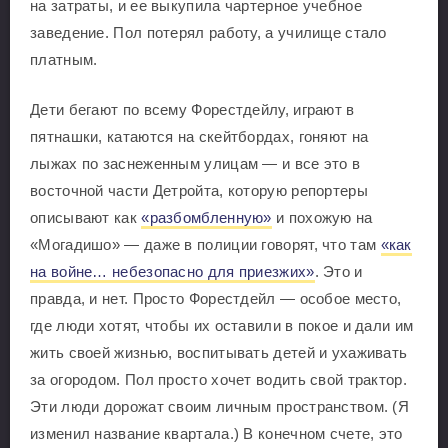
на затраты, и ее выкупила чартерное учебное
заведение. Пол потерял работу, а училище стало
платным.
Дети бегают по всему Форестдейлу, играют в
пятнашки, катаются на скейтбордах, гоняют на
лыжах по заснеженным улицам — и все это в
восточной части Детройта, которую репортеры
описывают как
«разбомбленную»
и похожую на
«Могадишо» — даже в полиции говорят, что там
«как
на войне… небезопасно для приезжих»
. Это и
правда, и нет. Просто Форестдейл — особое место,
где люди хотят, чтобы их оставили в покое и дали им
жить своей жизнью, воспитывать детей и ухаживать
за огородом. Пол просто хочет водить свой трактор.
Эти люди дорожат своим личным пространством. (Я
изменил название квартала.) В конечном счете, это