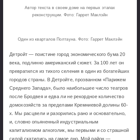
Автор текста в своем доме на первых этапах
реконструкции. Фото: Гаррет Маклэйн
Один из кварталов Полтауна. Фото: Гаррет Маклэйн
Детройт — поистине город экономического бума 20
века, подлинно американский сюжет. За 100 лет он
превратился из тихого селения в один из богатейших
городов страны. В Детройте, прозванном «Парижем
Среднего Запада», было наибольшее число театров
после Бродвея и едва ли не рекордное количество
домохозяйств за пределами Кремниевой долины 60-
х. Мы расцвели и разорились рано и основательно,
и, словно опьяненный индустриальным
капитализмом алкоголик, мы первыми и со страшной
силой скатились на самое дно. Мой район —