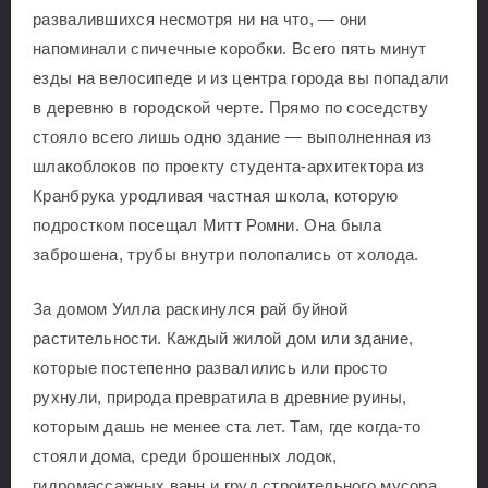
развалившихся несмотря ни на что, — они
напоминали спичечные коробки. Всего пять минут
езды на велосипеде и из центра города вы попадали
в деревню в городской черте. Прямо по соседству
стояло всего лишь одно здание — выполненная из
шлакоблоков по проекту студента-архитектора из
Кранбрука уродливая частная школа, которую
подростком посещал Митт Ромни. Она была
заброшена, трубы внутри полопались от холода.
За домом Уилла раскинулся рай буйной
растительности. Каждый жилой дом или здание,
которые постепенно развалились или просто
рухнули, природа превратила в древние руины,
которым дашь не менее ста лет. Там, где когда-то
стояли дома, среди брошенных лодок,
гидромассажных ванн и груд строительного мусора,