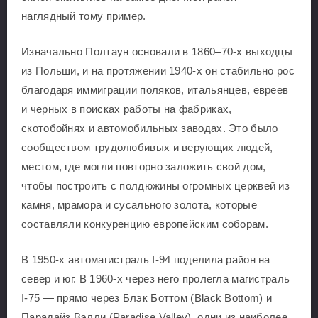
наглядный тому пример.
Изначально Полтаун основали в 1860–70-х выходцы
из Польши, и на протяжении 1940-х он стабильно рос
благодаря иммиграции поляков, итальянцев, евреев
и черных в поисках работы на фабриках,
скотобойнях и автомобильных заводах. Это было
сообществом трудолюбивых и верующих людей,
местом, где могли повторно заложить свой дом,
чтобы построить с полдюжины огромных церквей из
камня, мрамора и сусального золота, которые
составляли конкуренцию европейским соборам.
В 1950-х автомагистраль I-94 поделила район на
север и юг. В 1960-х через него пролегла магистраль
I-75 — прямо через Блэк Боттом (Black Bottom) и
Парадайз Вэлли (Paradise Valley), одни из наиболее